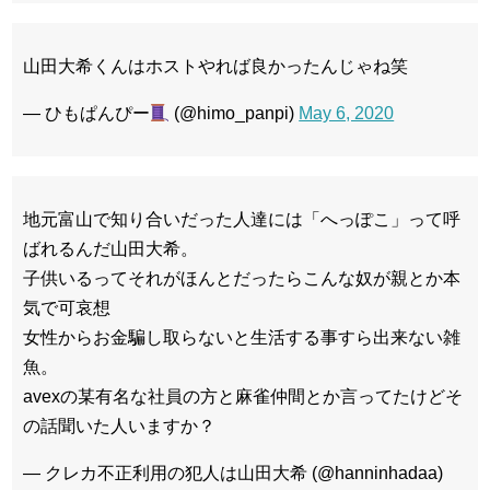
山田大希くんはホストやれば良かったんじゃね笑
— ひもぱんぴー
(@himo_panpi)
May 6, 2020
地元富山で知り合いだった人達には「へっぽこ」って呼
ばれるんだ山田大希。
子供いるってそれがほんとだったらこんな奴が親とか本
気で可哀想
女性からお金騙し取らないと生活する事すら出来ない雑
魚。
avexの某有名な社員の方と麻雀仲間とか言ってたけどそ
の話聞いた人いますか？
— クレカ不正利用の犯人は山田大希 (@hanninhadaa)