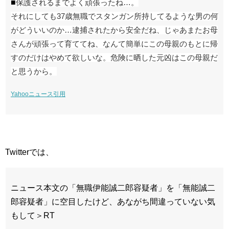
■
保護されるまでよく頑張ったね…。
それにしても37歳無職でスタンガン所持してるような男の何
がどういいのか…逮捕されたから安全だね、じゃあまたお母
さんが頑張って育ててね、なんて簡単にこの母親のもとに帰
すのだけはやめて欲しいな。危険に晒した元凶はこの母親だ
と思うから。
Yahooニュース引用
Twitterでは、
ニュース本文の「無職伊能誠二郎容疑者」を「無能誠二
郎容疑者」に空目したけど、あながち間違っていない気
もして＞RT