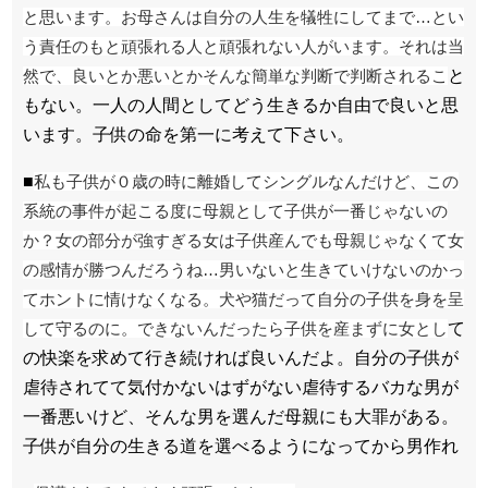
と思います。お母さんは自分の人生を犠牲にしてまで…とい
う責任のもと頑張れる人と頑張れない人がいます。それは当
然で、良いとか悪いとかそんな簡単な判断で判断されるこ
と
もない。一人の人間としてどう生きるか自由で良いと思
います。子供の命を第一に考えて下さい。
■
私も子供が０歳の時に離婚してシングルなんだけど、この
系統の事件が起こる度に母親として子供が一番じゃないの
か？女の部分が強すぎる女は子供産んでも母親じゃなくて女
の感情が勝つんだろうね…男いないと生きていけないのか️っ
てホントに情けなくなる。犬や猫だって自分の子供を身を呈
して守るのに。できないんだったら子供を産まずに女とし
て
の快楽を求めて行き続ければ良いんだよ。自分の子供が
虐待されてて気付かないはずがない️虐待するバカな男が
一番悪いけど、そんな男を選んだ母親にも大罪がある。
子供が自分の生きる道を選べるようになってから男作れ️