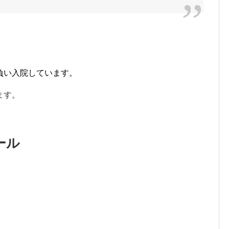
負い入院しています。
ます。
ール