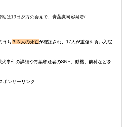
警察は19日夕方の会見で
、
青葉真司
容疑者(
のうち
３３人の死亡
が確認され、17人が重傷を負い入院
放火事件の詳細や青葉容疑者のSNS、動機、前科などを
スポンサーリンク