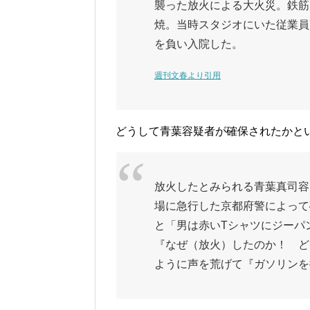
襲った放火による大火災。鉄筋
焼。当時スタジオにいた従業員7
を負い入院した。
週刊文春より引用
どうして青葉容疑者が確保されたかと
放火したとみられる青葉真司容
場に急行した京都府警によって
と「男は赤いTシャツにジーパ
『なぜ（放火）したのか！ ど
ように声を荒げて『ガソリンを